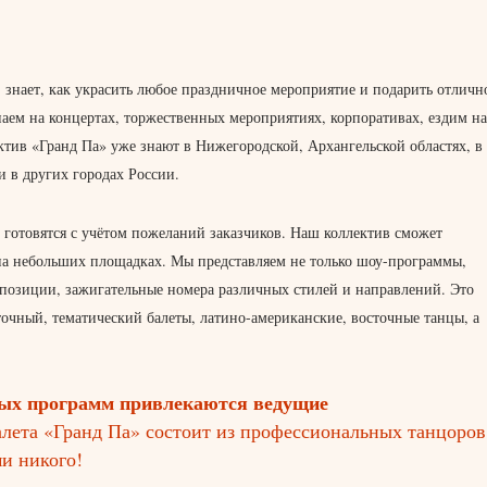
знает, как украсить любое праздничное мероприятие и подарить отличн
ем на концертах, торжественных мероприятиях, корпоративах, ездим на
ектив «Гранд Па» уже знают в Нижегородской, Архангельской областях, в
и в других городах России.
готовятся с учётом пожеланий заказчиков. Наш коллектив сможет
и на небольших площадках. Мы представляем не только шоу-программы,
мпозиции, зажигательные номера различных стилей и направлений. Это
точный, тематический балеты, латино-американские, восточные танцы, а
ных программ привлекаются ведущие
алета «Гранд Па» состоит из профессиональных танцоров
и никого!