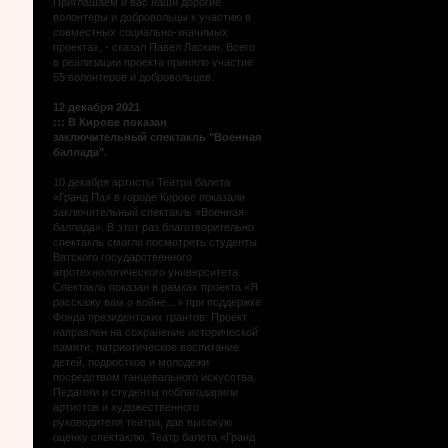
Приглашаем и вас наши дорогие
волонтеры и добровольцы к участию в
совместных социально-значимых
проектах, - сказал Павел Ласкин. Всего
в реализации проекта приняло участие
55 волонтеров и добровольцев.
12 декабря 2021
:::
В Кирове показан
заключительный спектакль "Военная
баллада".
10 декабря артисты Театра балета
«Гранд Па» в городе Кирове показали
заключительный спектакль «Военная
баллада». В этот раз благотворительно
спектакль смогли посмотреть студенты
Вятского государственного
агротехнологического университета.
Спектакль показан в рамках проекта «Я
расскажу вам о войне…» при поддержке
Фонда президентских грантов. Проект
направлен на сохранение исторической
памяти, патриотическое воспитание
детей, подростков и молодежи
посредством танцевального искусства.
Педагоги и студенты поблагодарили
артистов и художественного
руководителя театра, дав высокую
оценку спектаклю. Театр балета «Гранд