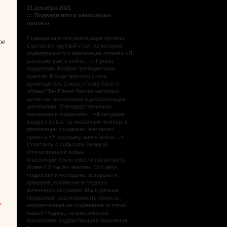
21 декабря 2021
:::
Подведи итоги реализации
проекта
Подведены итоги реализации проекта
ое
Состоялся круглый стол, на котором
подведены итоги реализации проекта «Я
расскажу вам о войне…». Проект
поддержан Фондом президентских
грантов. В ходе круглого стола
руководитель Союза «Театр балета
«Гранд Па» Павел Ласкин наградил
артистов, волонтеров и добровольцев
дипломами, благодарственными
письмами и подарками. - «Благодарю
каждого из вас за оказанную помощь в
реализации социально значимого
проекта «Я расскажу вам о войне…».
Спектакль о событиях Великой
Отечественной войны
благотворительно смогли посмотреть
более 4,5 тысяч человек. Это дети,
подростки и молодежь, ветераны и
граждане, попавшие в трудную
жизненную ситуацию. Мы и дальше
,
продолжим реализовывать проекты,
направленные на сохранение истории
нашей Родины, патриотическое
воспитание подрастающего поколения.