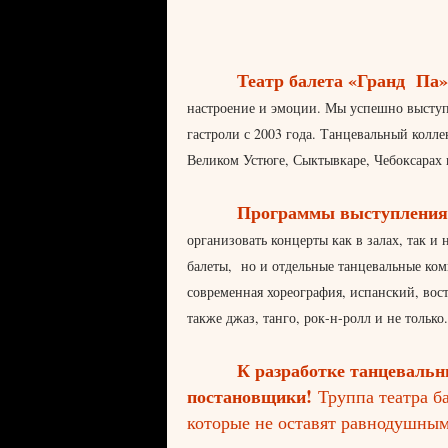
Театр балета «Гранд Па»
настроение и эмоции. Мы успешно выступа
гастроли с 2003 года. Танцевальный колл
Великом Устюге, Сыктывкаре, Чебоксарах 
Программы выступления
организовать концерты как в залах, так 
балеты, но и отдельные танцевальные ко
современная хореография, испанский, вос
также джаз, танго, рок-н-ролл и не только.
К разработке танцеваль
постановщики!
Труппа театра б
которые не оставят равнодушным