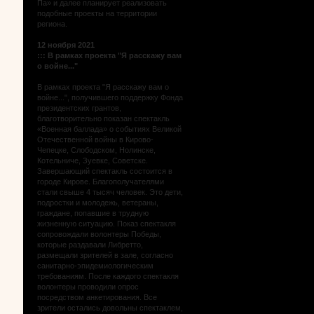
Па» и далее планирует реализовать
подобные проекты на территории
региона.
12 ноября 2021
:::
В рамках проекта "Я расскажу вам
о войне..."
В рамках проекта "Я расскажу вам о
войне...", получившего поддержку Фонда
президентских грантов,
благотворительно показан спектакль
«Военная баллада» о событиях Великой
Отечественной войны в Кирово-
Чепецке, Слободском, Нолинске,
Котельниче, Зуевке, Советске.
Завершающий спектакль состоится в
городе Кирове. Благополучателями
стали свыше 4 тысяч человек. Это дети,
подростки и молодежь, ветераны,
граждане, попавшие в трудную
жизненную ситуацию. Показ спектакля
сопровождали волонтеры Победы,
которые раздавали Либретто,
размещали зрителей в зале, согласно
санитарно-эпидемиологическим
требованиям. После каждого спектакля
волонтеры проводили опрос
посредством анкетирования. Все
зрители остались довольны спектаклем,