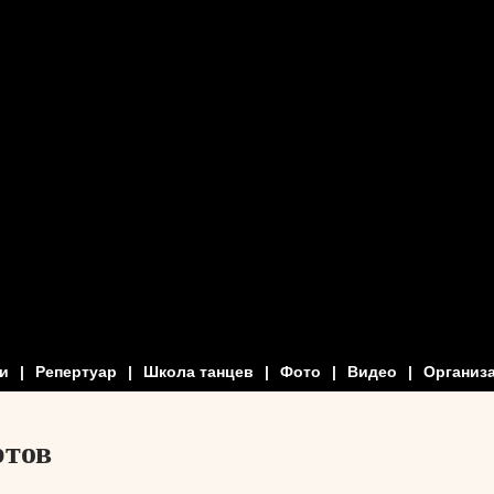
и
|
Репертуар
|
Школа танцев
|
Фото
|
Видео
|
Организ
ртов